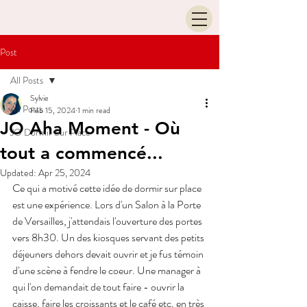
Post
All Posts
Sylvie
All Posts
Feb 15, 2024
1 min read
JO Aha Moment - Où
JO Dormir Sur Place
tout a commencé...
Updated:
Apr 25, 2024
Ce qui a motivé cette idée de dormir sur place 
est une expérience. Lors d'un Salon à la Porte 
de Versailles, j'attendais l'ouverture des portes 
vers 8h30. Un des kiosques servant des petits 
déjeuners dehors devait ouvrir et je fus témoin 
d'une scène à fendre le coeur. Une manager à 
qui l'on demandait de tout faire - ouvrir la 
caisse, faire les croissants et le café etc. en très 