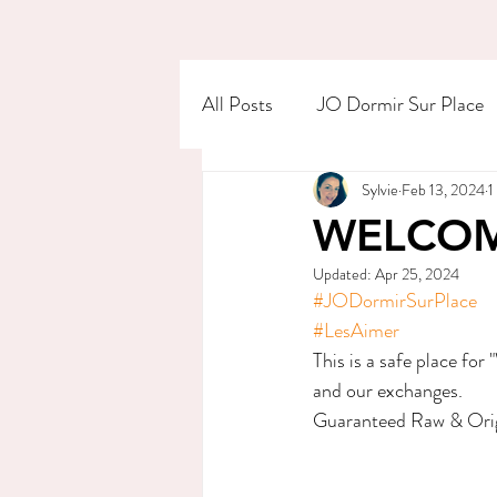
All Posts
JO Dormir Sur Place
Sylvie
Feb 13, 2024
1
WELCOM
Updated:
Apr 25, 2024
#JODormirSurPlace
#LesAimer
This is a safe place for
and our exchanges.
Guaranteed Raw & Origi