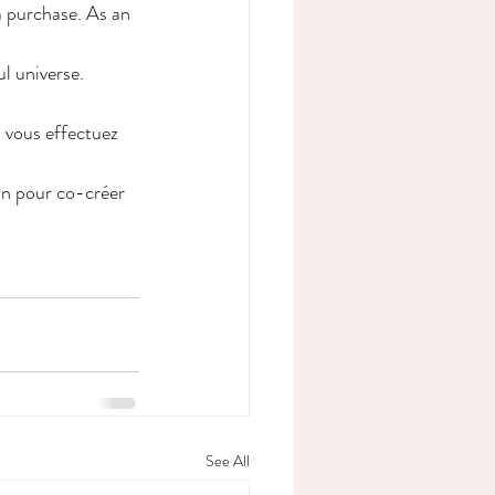
 purchase. As an 
l universe. 
 vous effectuez 
wn pour co-créer 
See All